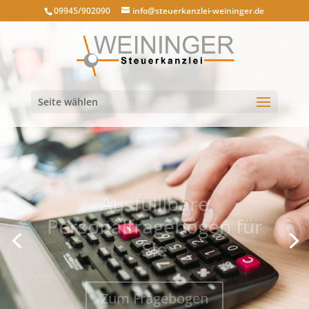
09945/902090
info@steuerkanzlei-weininger.de
Seite wählen
Ausfülllbare
Personalfragebögen für
Sie
Zum Fragebogen