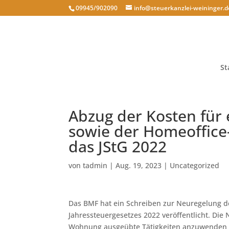
09945/902090
info@steuerkanzlei-weininger.d
St
Abzug der Kosten für 
sowie der Homeoffice
das JStG 2022
von
tadmin
|
Aug. 19, 2023
|
Uncategorized
Das BMF hat ein Schreiben zur Neuregelung des
Jahressteuergesetzes 2022 veröffentlicht. Die
Wohnung ausgeübte Tätigkeiten anzuwenden (Az.