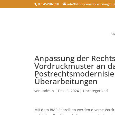
09945/902090
info@steuerkanzlei-weininger.d
St
Anpassung der Recht
Vordruckmuster an d
Postrechtsmodernisie
Überarbeitungen
von
tadmin
|
Dez. 5, 2024
|
Uncategorized
Mit dem BMF-Schreiben werden diverse Vord