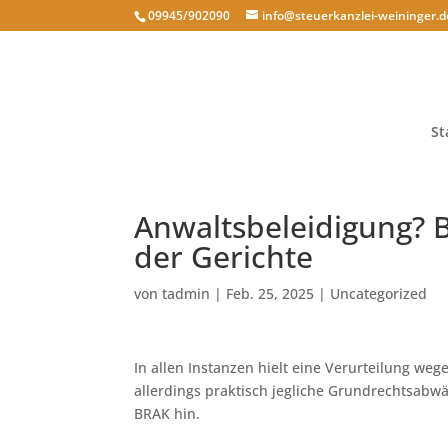
09945/902090
info@steuerkanzlei-weininger.d
St
Anwaltsbeleidigung? 
der Gerichte
von
tadmin
|
Feb. 25, 2025
|
Uncategorized
In allen Instanzen hielt eine Verurteilung we
allerdings praktisch jegliche Grundrechtsabwä
BRAK hin.