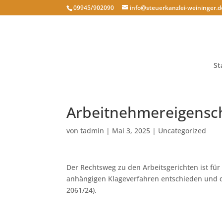
09945/902090
info@steuerkanzlei-weininger.d
St
Arbeitnehmereigensch
von
tadmin
|
Mai 3, 2025
|
Uncategorized
Der Rechtsweg zu den Arbeitsgerichten ist für
anhängigen Klageverfahren entschieden und de
2061/24).