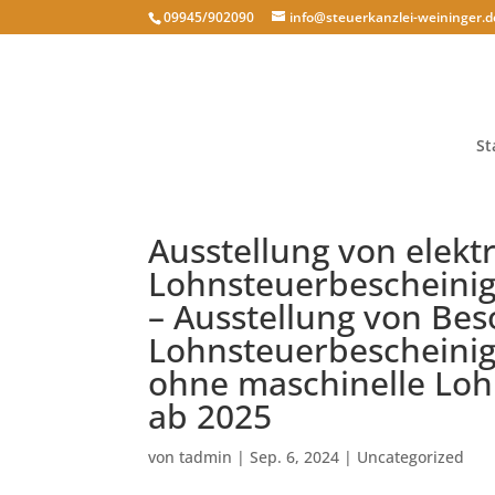
09945/902090
info@steuerkanzlei-weininger.d
St
Ausstellung von elekt
Lohnsteuerbescheinig
– Ausstellung von Be
Lohnsteuerbescheini
ohne maschinelle Loh
ab 2025
von
tadmin
|
Sep. 6, 2024
|
Uncategorized