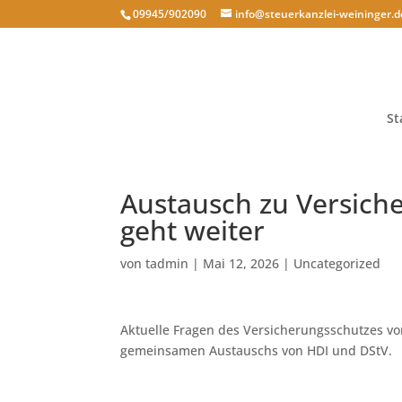
09945/902090
info@steuerkanzlei-weininger.d
St
Austausch zu Versich
geht weiter
von
tadmin
|
Mai 12, 2026
|
Uncategorized
Aktuelle Fragen des Versicherungsschutzes v
gemeinsamen Austauschs von HDI und DStV.