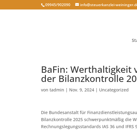
09945/902090
info@steuerkanzlei-weininger.d
St
BaFin: Werthaltigkei
der Bilanzkontrolle 2
von
tadmin
|
Nov. 9, 2024
|
Uncategorized
Die Bundesanstalt für Finanzdienstleistungsau
Bilanzkontrolle 2025 schwerpunktmäßig die W
Rechnungslegungsstandards IAS 36 und IFRS 9 