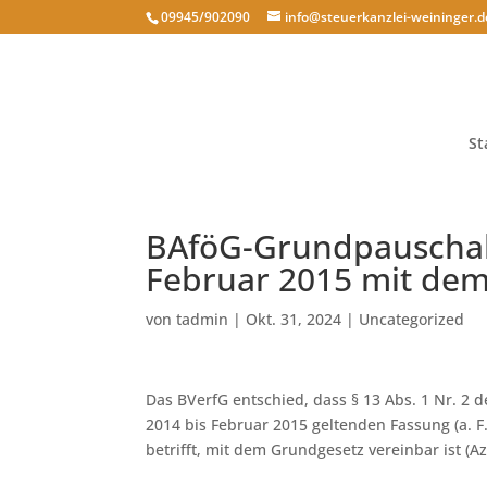
09945/902090
info@steuerkanzlei-weininger.d
St
BAföG-Grundpauschale
Februar 2015 mit dem
von
tadmin
|
Okt. 31, 2024
|
Uncategorized
Das BVerfG entschied, dass § 13 Abs. 1 Nr. 2
2014 bis Februar 2015 geltenden Fassung (a. F
betrifft, mit dem Grundgesetz vereinbar ist (Az.