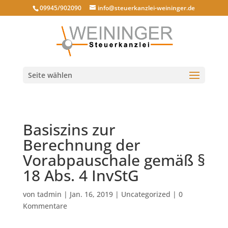
09945/902090
info@steuerkanzlei-weininger.de
Seite wählen
Basiszins zur
Berechnung der
Vorabpauschale gemäß §
18 Abs. 4 InvStG
von
tadmin
|
Jan. 16, 2019
|
Uncategorized
|
0
Kommentare