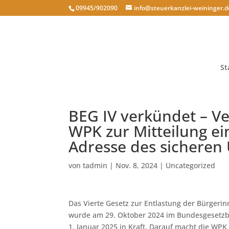
09945/902090
info@steuerkanzlei-weininger.d
St
BEG IV verkündet – Ve
WPK zur Mitteilung ei
Adresse des sicheren
von
tadmin
|
Nov. 8, 2024
|
Uncategorized
Das Vierte Gesetz zur Entlastung der Bürgeri
wurde am 29. Oktober 2024 im Bundesgesetzbl
1. Januar 2025 in Kraft. Darauf macht die WP