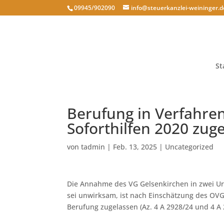
09945/902090
info@steuerkanzlei-weininger.d
St
Berufung in Verfahre
Soforthilfen 2020 zug
von
tadmin
|
Feb. 13, 2025
|
Uncategorized
Die Annahme des VG Gelsenkirchen in zwei Urt
sei unwirksam, ist nach Einschätzung des OVG
Berufung zugelassen (Az. 4 A 2928/24 und 4 A 