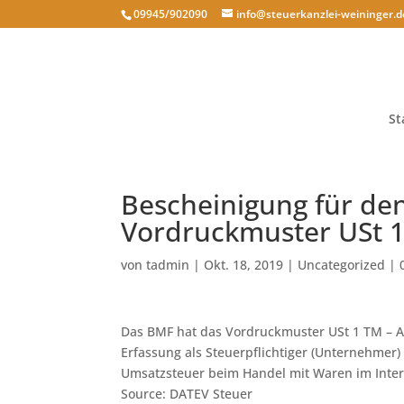
09945/902090
info@steuerkanzlei-weininger.d
St
Bescheinigung für de
Vordruckmuster USt 1 
von
tadmin
|
Okt. 18, 2019
|
Uncategorized
|
Das BMF hat das Vordruckmuster USt 1 TM – A
Erfassung als Steuerpflichtiger (Unternehmer) i
Umsatzsteuer beim Handel mit Waren im Interne
Source: DATEV Steuer