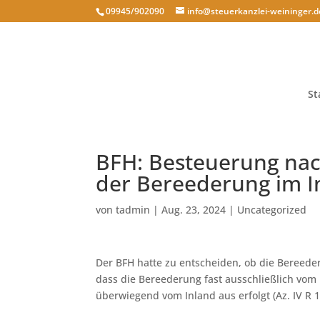
09945/902090
info@steuerkanzlei-weininger.d
St
BFH: Besteuerung na
der Bereederung im I
von
tadmin
|
Aug. 23, 2024
|
Uncategorized
Der BFH hatte zu entscheiden, ob die Bereederun
dass die Bereederung fast ausschließlich vom 
überwiegend vom Inland aus erfolgt (Az. IV R 1