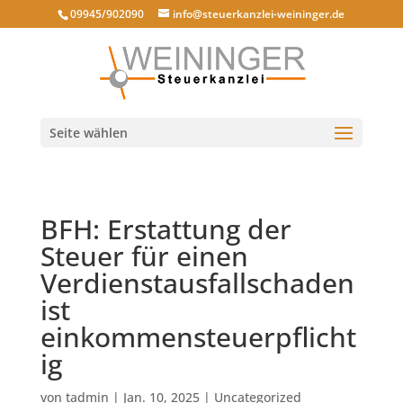
09945/902090
info@steuerkanzlei-weininger.de
Seite wählen
BFH: Erstattung der
Steuer für einen
Verdienstausfallschaden
ist
einkommensteuerpflicht
ig
von
tadmin
|
Jan. 10, 2025
|
Uncategorized