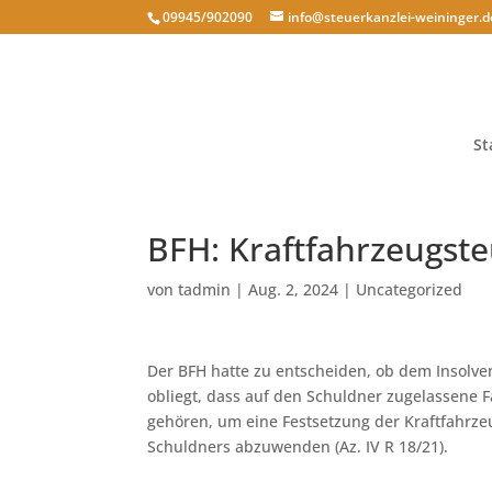
09945/902090
info@steuerkanzlei-weininger.d
St
BFH: Kraftfahrzeugste
von
tadmin
|
Aug. 2, 2024
|
Uncategorized
Der BFH hatte zu entscheiden, ob dem Insolv
obliegt, dass auf den Schuldner zugelassene F
gehören, um eine Festsetzung der Kraftfahrze
Schuldners abzuwenden (Az. IV R 18/21).