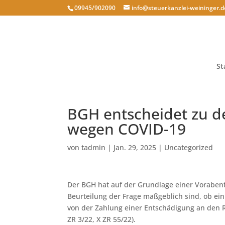
09945/902090
info@steuerkanzlei-weininger.d
St
BGH entscheidet zu de
wegen COVID-19
von
tadmin
|
Jan. 29, 2025
|
Uncategorized
Der BGH hat auf der Grundlage einer Voraben
Beurteilung der Frage maßgeblich sind, ob ein
von der Zahlung einer Entschädigung an den Rei
ZR 3/22, X ZR 55/22).