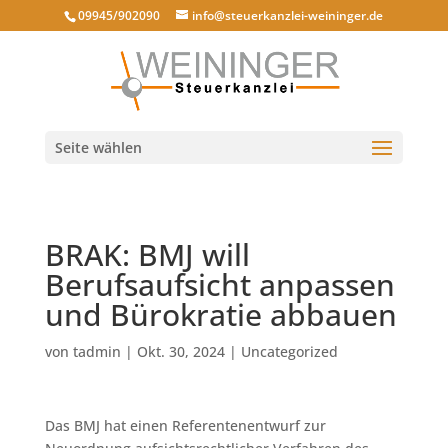
09945/902090
info@steuerkanzlei-weininger.de
Seite wählen
BRAK: BMJ will
Berufsaufsicht anpassen
und Bürokratie abbauen
von
tadmin
|
Okt. 30, 2024
|
Uncategorized
Das BMJ hat einen Referentenentwurf zur