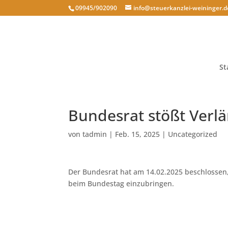
09945/902090
info@steuerkanzlei-weininger.d
St
Bundesrat stößt Verl
von
tadmin
|
Feb. 15, 2025
|
Uncategorized
Der Bundesrat hat am 14.02.2025 beschlossen
beim Bundestag einzubringen.