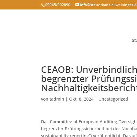
09945/902090
info@steuerkanzlei-weininger.d
St
CEAOB: Unverbindliche
begrenzter Prüfungssi
Nachhaltigkeitsberich
von
tadmin
|
Okt. 8, 2024
|
Uncategorized
Das Committee of European Auditing Oversight
begrenzter Prüfungssicherheit bei der Nachhal
sustainability reporting“) veröffentlicht. Darau