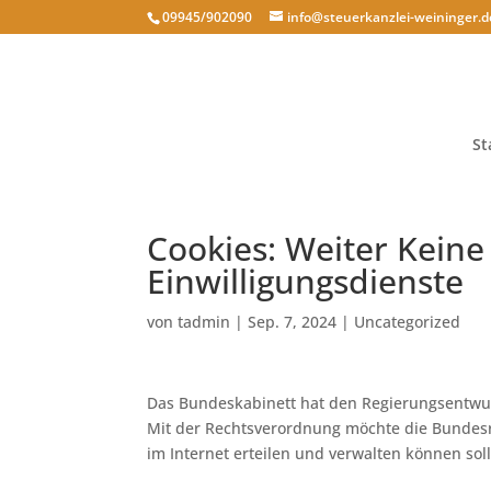
09945/902090
info@steuerkanzlei-weininger.d
St
Cookies: Weiter Keine
Einwilligungsdienste
von
tadmin
|
Sep. 7, 2024
|
Uncategorized
Das Bundeskabinett hat den Regierungsentwur
Mit der Rechtsverordnung möchte die Bundesr
im Internet erteilen und verwalten können so