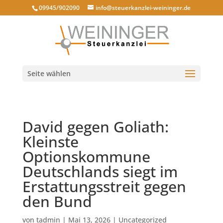
09945/902090
info@steuerkanzlei-weininger.de
Seite wählen
David gegen Goliath:
Kleinste
Optionskommune
Deutschlands siegt im
Erstattungsstreit gegen
den Bund
von
tadmin
|
Mai 13, 2026
|
Uncategorized