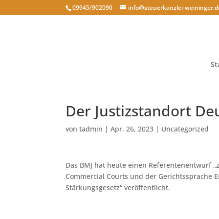
09945/902090
info@steuerkanzlei-weininger.d
St
Der Justizstandort De
von
tadmin
|
Apr. 26, 2023
|
Uncategorized
Das BMJ hat heute einen Referentenentwurf „z
Commercial Courts und der Gerichtssprache Engl
Stärkungsgesetz“ veröffentlicht.