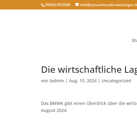
09945/902090
info@steuerkanzlei-weininger.d
St
Die wirtschaftliche L
von
tadmin
|
Aug. 15, 2024
|
Uncategorized
Das BMWK gibt einen Überblick über die wirtsc
August 2024.