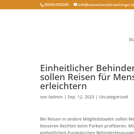
09945/902090
info@steuerkanzlei-weininger.d
St
Einheitlicher Behind
sollen Reisen für Me
erleichtern
von
tadmin
|
Sep. 12, 2023
|
Uncategorized
Bei Reisen in andere Mitgliedstaaten sollen
besseren Rechten beim Parken profitieren. M
einheitlichen Europäischen Behindertenausw