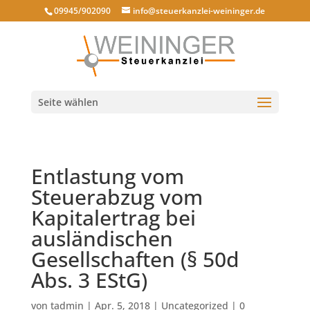
09945/902090
info@steuerkanzlei-weininger.de
Seite wählen
Entlastung vom
Steuerabzug vom
Kapitalertrag bei
ausländischen
Gesellschaften (§ 50d
Abs. 3 EStG)
von
tadmin
|
Apr. 5, 2018
|
Uncategorized
|
0