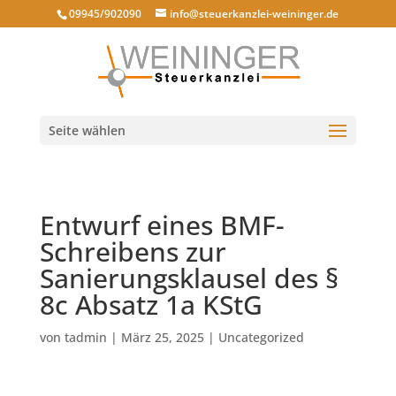
09945/902090
info@steuerkanzlei-weininger.de
Seite wählen
Entwurf eines BMF-
Schreibens zur
Sanierungsklausel des §
8c Absatz 1a KStG
von
tadmin
|
März 25, 2025
|
Uncategorized