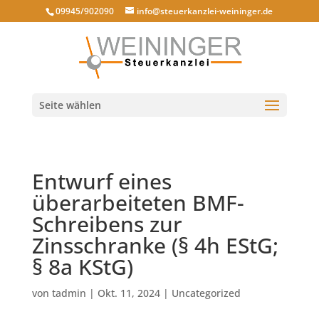
09945/902090
info@steuerkanzlei-weininger.de
Seite wählen
Entwurf eines
überarbeiteten BMF-
Schreibens zur
Zinsschranke (§ 4h EStG;
§ 8a KStG)
von
tadmin
|
Okt. 11, 2024
|
Uncategorized