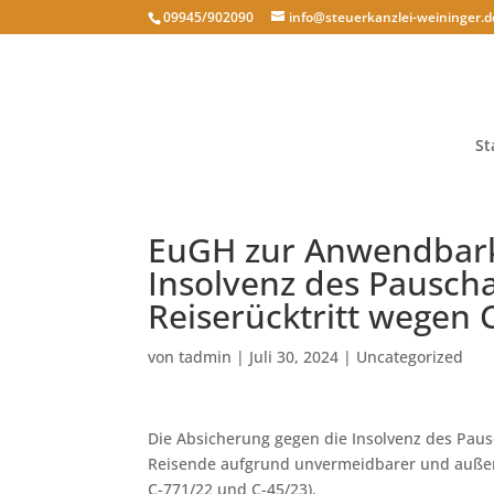
09945/902090
info@steuerkanzlei-weininger.d
St
EuGH zur Anwendbark
Insolvenz des Pauscha
Reiserücktritt wegen
von
tadmin
|
Juli 30, 2024
|
Uncategorized
Die Absicherung gegen die Insolvenz des Paus
Reisende aufgrund unvermeidbarer und außerge
C-771/22 und C-45/23).