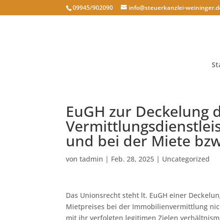
09945/902090
info@steuerkanzlei-weininger.d
St
EuGH zur Deckelung d
Vermittlungsdienstle
und bei der Miete bz
von
tadmin
|
Feb. 28, 2025
|
Uncategorized
Das Unionsrecht steht lt. EuGH einer Deckelu
Mietpreises bei der Immobilienvermittlung n
mit ihr verfolgten legitimen Zielen verhältnism