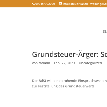
09945/902090
info@steuerkanzlei-weininger.d
St
Grundsteuer-Ärger: S
von
tadmin
|
Feb. 22, 2023
|
Uncategorized
Der BdSt will eine drohende Einspruchswelle 
zur Feststellung des Grundsteuerwerts.