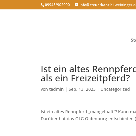
09945/902090
info@steuerkanzlei-weininger.d
St
Ist ein altes Rennpfe
als ein Freizeitpferd?
von
tadmin
|
Sep. 13, 2023
|
Uncategorized
Ist ein altes Rennpferd „mangelhaft“? Kann m
Darüber hat das OLG Oldenburg entschieden (A