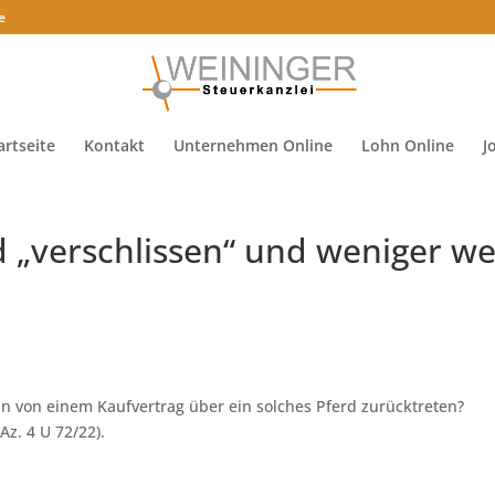
e
artseite
Kontakt
Unternehmen Online
Lohn Online
J
rd „verschlissen“ und weniger we
an von einem Kaufvertrag über ein solches Pferd zurücktreten?
z. 4 U 72/22).