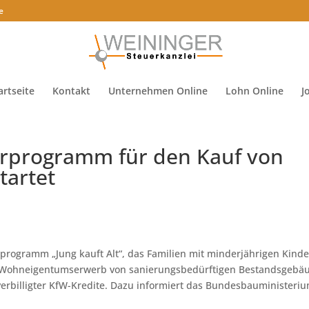
e
artseite
Kontakt
Unternehmen Online
Lohn Online
J
derprogramm für den Kauf von
tartet
programm „Jung kauft Alt“, das Familien mit minderjährigen Kind
 Wohneigentumserwerb von sanierungs­bedürftigen Bestandsgebä
sverbilligter KfW-Kredite. Dazu informiert das Bundesbauministeriu