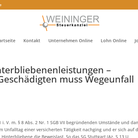
e
artseite
Kontakt
Unternehmen Online
Lohn Online
J
nterbliebenenleistungen –
 Geschädigten muss Wegeunfall
1 i. V. m. § 8 Abs. 2 Nr. 1 SGB VII begründenden Umstände und da
m Unfalltag einer versicherten Tätigkeit nachging und er sich auf
 Hinterbliebene die Beweislast. So das SG Stuttgart (Az. S 13 U