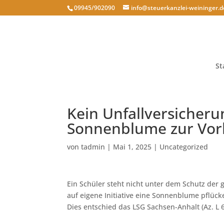
09945/902090
info@steuerkanzlei-weininger.d
St
Kein Unfallversicheru
Sonnenblume zur Vorb
von
tadmin
|
Mai 1, 2025
|
Uncategorized
Ein Schüler steht nicht unter dem Schutz der g
auf eigene Initiative eine Sonnenblume pflüc
Dies entschied das LSG Sachsen-Anhalt (Az. L 6