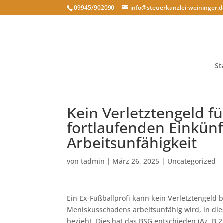
09945/902090
info@steuerkanzlei-weininger.d
St
Kein Verletztengeld fü
fortlaufenden Einkün
Arbeitsunfähigkeit
von
tadmin
|
März 26, 2025
|
Uncategorized
Ein Ex-Fußballprofi kann kein Verletztengeld
Meniskusschadens arbeitsunfähig wird, in die
bezieht. Dies hat das BSG entschieden (Az. B 2 