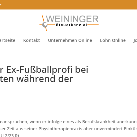
e
artseite
Kontakt
Unternehmen Online
Lohn Online
J
r Ex-Fußballprofi bei
ften während der
 beanspruchen, wenn er infolge eines als Berufskrankheit anerkan
ser Zeit aus seiner Physiotherapiepraxis aber unvermindert Einkü
U 2/23 R).