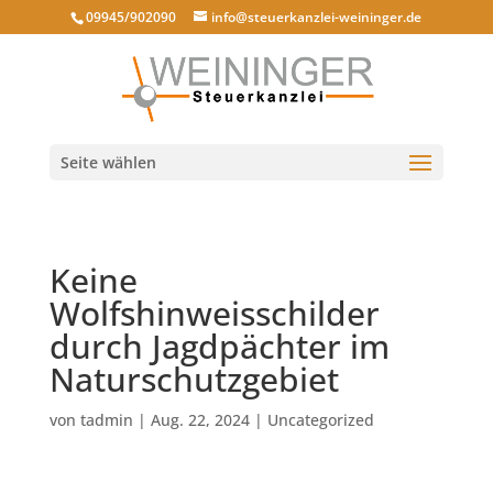
09945/902090
info@steuerkanzlei-weininger.de
Seite wählen
Keine
Wolfshinweisschilder
durch Jagdpächter im
Naturschutzgebiet
von
tadmin
|
Aug. 22, 2024
|
Uncategorized