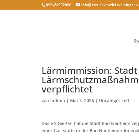
09945/902090
info@steuerkanzlei-weininger.d
St
Lärmimmission: Stad
Lärmschutzmaßnahmen
verpflichtet
von
tadmin
|
Mai 7, 2026
|
Uncategorized
Das VG Gießen hat die Stadt Bad Nauheim verp
einer Gaststätte in der Bad Nauheimer Innensta