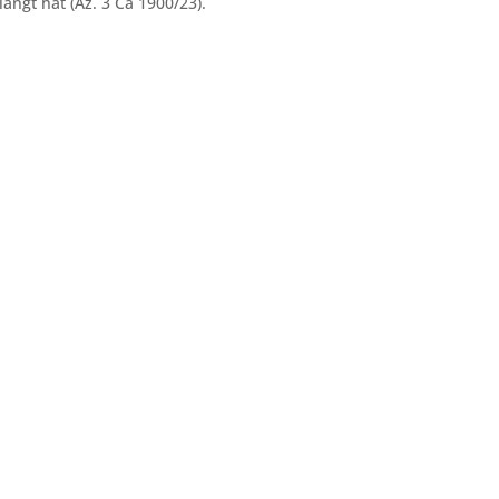
angt hat (Az. 3 Ca 1900/23).