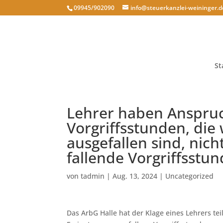
09945/902090
info@steuerkanzlei-weininger.d
St
Lehrer haben Anspruc
Vorgriffsstunden, die
ausgefallen sind, nich
fallende Vorgriffsstu
von
tadmin
|
Aug. 13, 2024
|
Uncategorized
Das ArbG Halle hat der Klage eines Lehrers tei