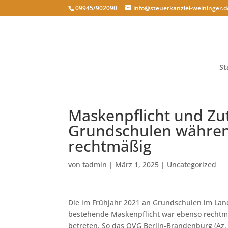
09945/902090
info@steuerkanzlei-weininger.d
St
Maskenpflicht und Zu
Grundschulen währe
rechtmäßig
von
tadmin
|
März 1, 2025
|
Uncategorized
Die im Frühjahr 2021 an Grundschulen im L
bestehende Maskenpflicht war ebenso rechtmä
betreten. So das OVG Berlin-Brandenburg (Az.