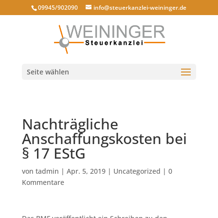
09945/902090
info@steuerkanzlei-weininger.de
Seite wählen
Nachträgliche
Anschaffungskosten bei
§ 17 EStG
von
tadmin
|
Apr. 5, 2019
|
Uncategorized
|
0
Kommentare