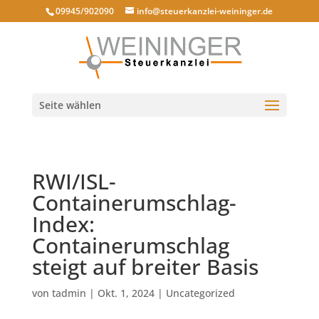
09945/902090
info@steuerkanzlei-weininger.de
Seite wählen
RWI/ISL-
Containerumschlag-
Index:
Containerumschlag
steigt auf breiter Basis
von
tadmin
|
Okt. 1, 2024
|
Uncategorized