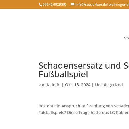
09945/902090
info@steuerkanzlei-weininger.d
St
Schadensersatz und 
Fußballspiel
von
tadmin
|
Okt. 15, 2024
|
Uncategorized
Besteht ein Anspruch auf Zahlung von Schad
Fußballspiels? Diese Frage hatte das LG Koblen