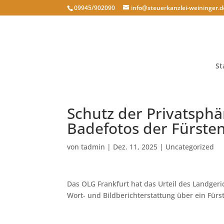
09945/902090
info@steuerkanzlei-weininger.d
St
Schutz der Privatsphä
Badefotos der Fürste
von
tadmin
|
Dez. 11, 2025
|
Uncategorized
Das OLG Frankfurt hat das Urteil des Landgeric
Wort- und Bildberichterstattung über ein Fürst