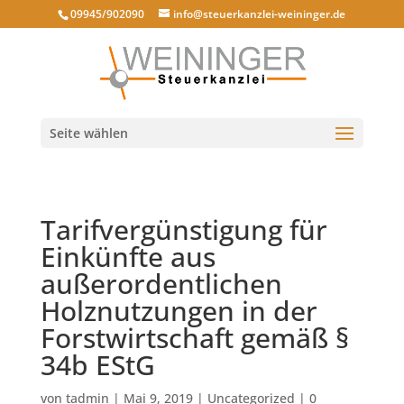
09945/902090
info@steuerkanzlei-weininger.de
Seite wählen
Tarifvergünstigung für
Einkünfte aus
außerordentlichen
Holznutzungen in der
Forstwirtschaft gemäß §
34b EStG
von
tadmin
|
Mai 9, 2019
|
Uncategorized
|
0