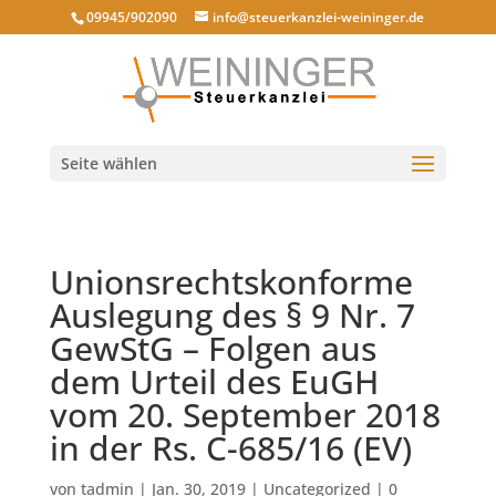
09945/902090
info@steuerkanzlei-weininger.de
Seite wählen
Unionsrechtskonforme
Auslegung des § 9 Nr. 7
GewStG – Folgen aus
dem Urteil des EuGH
vom 20. September 2018
in der Rs. C-685/16 (EV)
von
tadmin
|
Jan. 30, 2019
|
Uncategorized
|
0