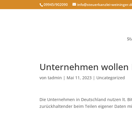
09945/902090
info@steuerkanzlei-weininger.d
St
Unternehmen wollen D
von
tadmin
|
Mai 11, 2023
|
Uncategorized
Die Unternehmen in Deutschland nutzen lt. Bi
zurückhaltender beim Teilen eigener Daten mi