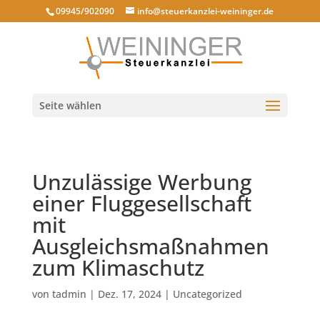
09945/902090
info@steuerkanzlei-weininger.de
Seite wählen
Unzulässige Werbung
einer Fluggesellschaft
mit
Ausgleichsmaßnahmen
zum Klimaschutz
von
tadmin
|
Dez. 17, 2024
|
Uncategorized