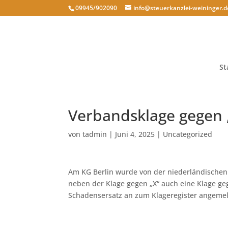
09945/902090
info@steuerkanzlei-weininger.d
St
Verbandsklage gegen „
von
tadmin
|
Juni 4, 2025
|
Uncategorized
Am KG Berlin wurde von der niederländischen
neben der Klage gegen „X“ auch eine Klage geg
Schadensersatz an zum Klageregister angemeld