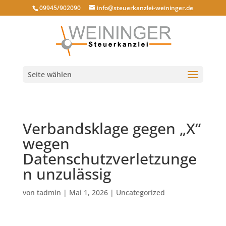
09945/902090
info@steuerkanzlei-weininger.de
Seite wählen
Verbandsklage gegen „X“
wegen
Datenschutzverletzunge
n unzulässig
von
tadmin
|
Mai 1, 2026
|
Uncategorized